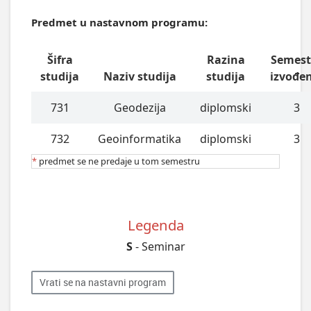
Predmet u nastavnom programu:
Šifra
Razina
Semest
studija
Naziv studija
studija
izvođe
731
Geodezija
diplomski
3
732
Geoinformatika
diplomski
3
*
predmet se ne predaje u tom semestru
Legenda
S
- Seminar
Vrati se na nastavni program