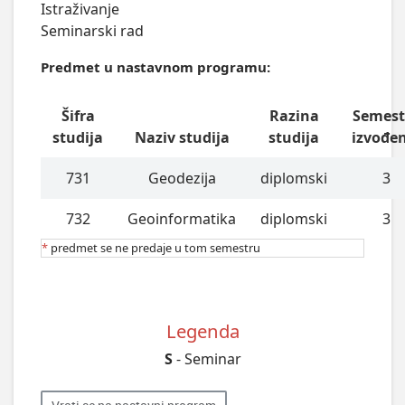
Istraživanje

Seminarski rad
Predmet u nastavnom programu:
Šifra
Razina
Semest
studija
Naziv studija
studija
izvođe
731
Geodezija
diplomski
3
732
Geoinformatika
diplomski
3
*
predmet se ne predaje u tom semestru
Legenda
S
- Seminar