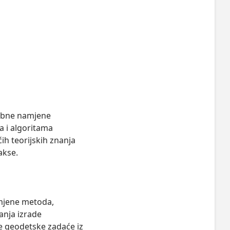
ebne namjene 
a i algoritama 
ih teorijskih znanja 
kse.

mjene metoda, 
nja izrade 
 geodetske zadaće iz 