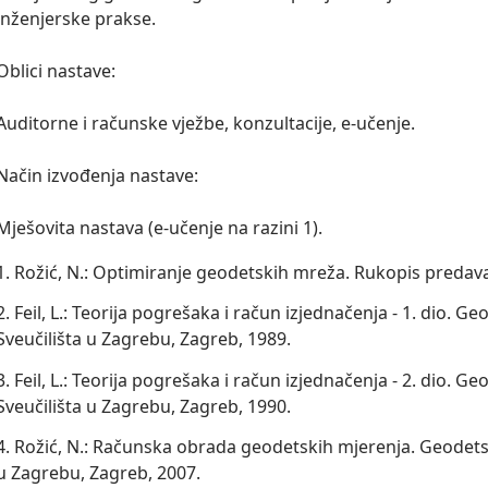
inženjerske prakse.

Oblici nastave:

Auditorne i računske vježbe, konzultacije, e-učenje.

Način izvođenja nastave:

Mješovita nastava (e-učenje na razini 1).
1. Rožić, N.: Optimiranje geodetskih mreža. Rukopis predava
2. Feil, L.: Teorija pogrešaka i račun izjednačenja - 1. dio. Ge
Sveučilišta u Zagrebu, Zagreb, 1989.
3. Feil, L.: Teorija pogrešaka i račun izjednačenja - 2. dio. Ge
Sveučilišta u Zagrebu, Zagreb, 1990.
4. Rožić, N.: Računska obrada geodetskih mjerenja. Geodetsk
u Zagrebu, Zagreb, 2007.