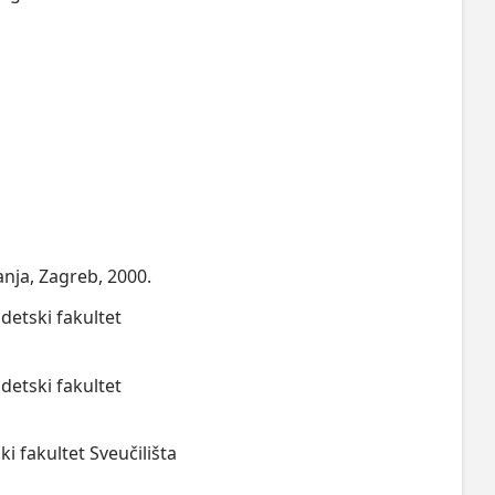
nja, Zagreb, 2000.
odetski fakultet
odetski fakultet
i fakultet Sveučilišta