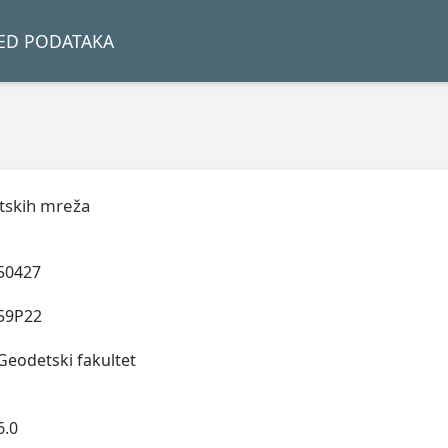
LED PODATAKA
tskih mreža
50427
59P22
Geodetski fakultet
6.0