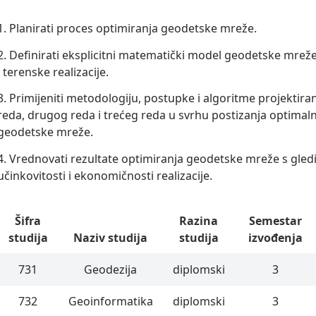
1. Planirati proces optimiranja geodetske mreže.
2. Definirati eksplicitni matematički model geodetske mreže
i terenske realizacije.
3. Primijeniti metodologiju, postupke i algoritme projektira
reda, drugog reda i trećeg reda u svrhu postizanja optimal
geodetske mreže.
4. Vrednovati rezultate optimiranja geodetske mreže s gledi
učinkovitosti i ekonomičnosti realizacije.
Šifra
Razina
Semestar
studija
Naziv studija
studija
izvođenja
731
Geodezija
diplomski
3
732
Geoinformatika
diplomski
3