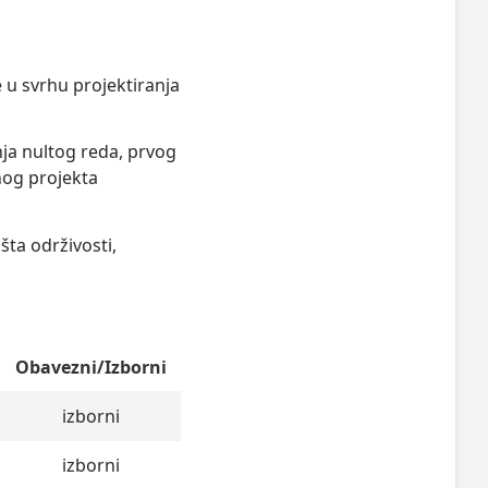
 u svrhu projektiranja
nja nultog reda, prvog
nog projekta
šta održivosti,
Obavezni/Izborni
izborni
izborni