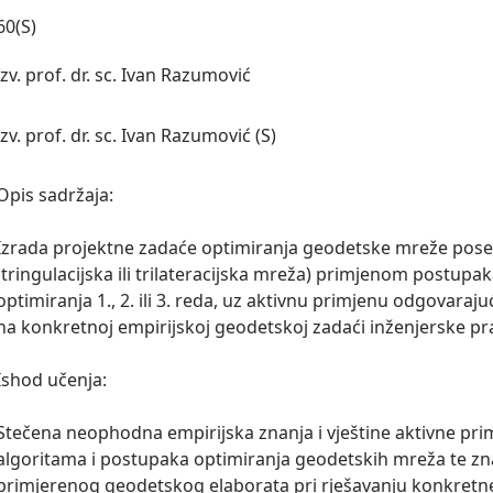
60(S)
izv. prof. dr. sc. Ivan Razumović
izv. prof. dr. sc. Ivan Razumović (S)
Opis sadržaja:

Izrada projektne zadaće optimiranja geodetske mreže pos
(tringulacijska ili trilateracijska mreža) primjenom postupak
optimiranja 1., 2. ili 3. reda, uz aktivnu primjenu odgovarajuć
na konkretnoj empirijskoj geodetskoj zadaći inženjerske pra
Ishod učenja:

Stečena neophodna empirijska znanja i vještine aktivne pri
algoritama i postupaka optimiranja geodetskih mreža te zna
primjerenog geodetskog elaborata pri rješavanju konkretne