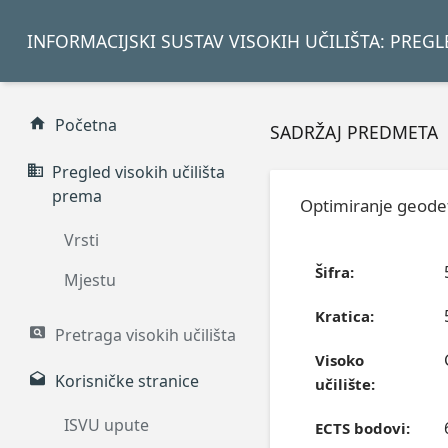
INFORMACIJSKI SUSTAV VISOKIH UČILIŠTA: PREG
Početna
SADRŽAJ PREDMETA
Pregled visokih učilišta
prema
Optimiranje geode
Vrsti
Šifra:
Mjestu
Kratica:
Pretraga visokih učilišta
Visoko
Korisničke stranice
učilište:
ISVU upute
ECTS bodovi: