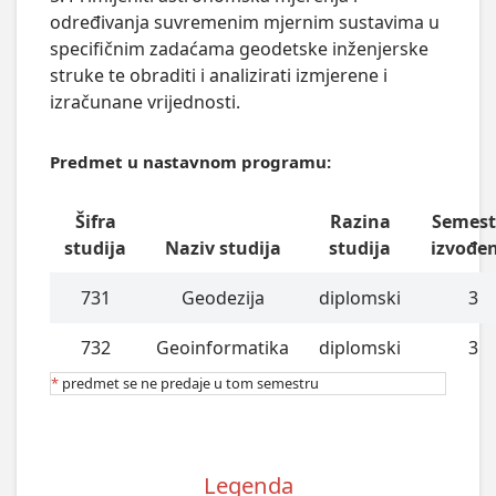
određivanja suvremenim mjernim sustavima u
specifičnim zadaćama geodetske inženjerske
struke te obraditi i analizirati izmjerene i
izračunane vrijednosti.
Predmet u nastavnom programu:
Šifra
Razina
Semest
studija
Naziv studija
studija
izvođe
731
Geodezija
diplomski
3
732
Geoinformatika
diplomski
3
*
predmet se ne predaje u tom semestru
Legenda